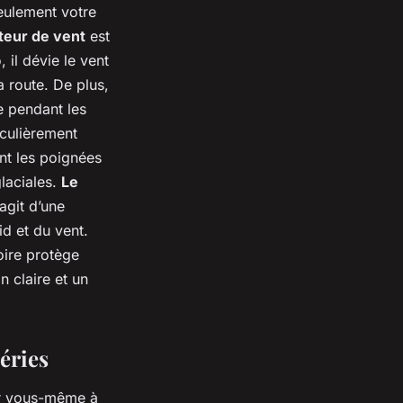
eulement votre
teur de vent
est
 il dévie le vent
a route. De plus,
ue pendant les
iculièrement
ent les poignées
laciales.
Le
agit d’une
id et du vent.
oire protège
n claire et un
éries
rer vous-même à