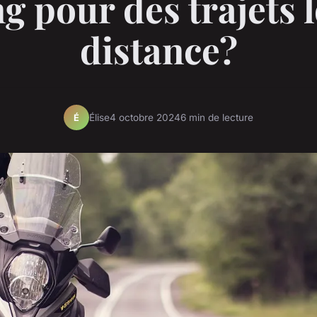
ng pour des trajets 
distance?
Élise
4 octobre 2024
6 min de lecture
É