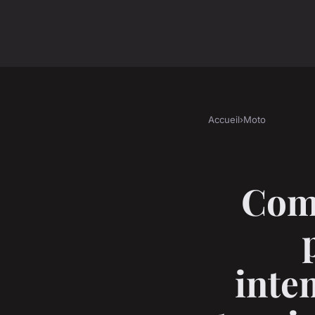
Accueil
›
Moto
Comm
inte