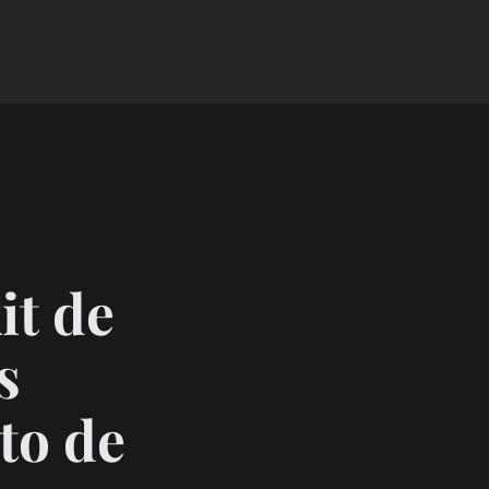
it de
s
to de