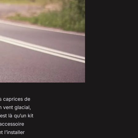
s caprices de
 vent glacial,
st là qu’un kit
 accessoire
l’installer