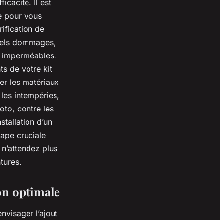
icacité. Il est
e pour vous
rification de
tuels dommages,
rs imperméables.
ts de votre kit
er les matériaux
 les intempéries,
oto, contre les
tallation d’un
tape cruciale
, n’attendez plus
tures.
on optimale
envisager l’ajout