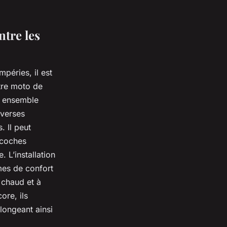
tre les
mpéries, il est
tre moto de
un ensemble
iverses
. Il peut
acoches
 L’installation
mes de confort
 chaud et à
ore, ils
longeant ainsi