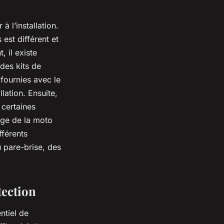
à l’installation.
 est différent et
 il existe
des kits de
 fournies avec le
ation. Ensuite,
 certaines
age de la moto
fférents
u pare-brise, des
tection
ntiel de