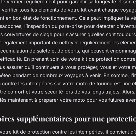
e le vérifier régulièrement pour garantir sa longévité et son eff
érifier tous les éléments de votre kit avant chaque voyag
ont en bon état de fonctionnement. Cela peut impliquer la vé
s sacoches, l’inspection du pare-brise pour détecter d’éven
es couvertures de siège pour s’assurer qu’elles sont toujou
 est également important de nettoyer régulièrement les élémen
’accumulation de saleté et de débris, qui peuvent endommag
 efficacité. En prenant soin de votre kit de protection contre
s assurer qu’il continuera à vous protéger, vous et votre m
météo pendant de nombreux voyages à venir. En somme, l’ins
n contre les intempéries sur votre moto de touring est une é
tre confort et votre sécurité lors de vos longs trajets. Alors
s maintenant à préparer votre moto pour vos futures aven
oires supplémentaires pour une protecti
otre kit de protection contre les intempéries, il convient d’