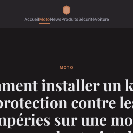
Accueil
Moto
News
Produits
Sécurité
Voiture
MOTO
ent installer un k
protection contre le
mpéries sur une mo