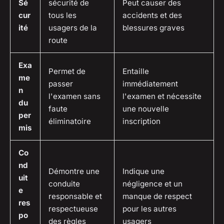
Sé
sécurité de
Peut causer des
cur
tous les
accidents et des
ité
usagers de la
blessures graves
route
Exa
Permet de
Entaille
me
passer
immédiatement
n
l'examen sans
l'examen et nécessite
du
faute
une nouvelle
per
éliminatoire
inscription
mis
Co
nd
Démontre une
Indique une
uit
conduite
négligence et un
e
responsable et
manque de respect
res
respectueuse
pour les autres
po
des règles
usagers