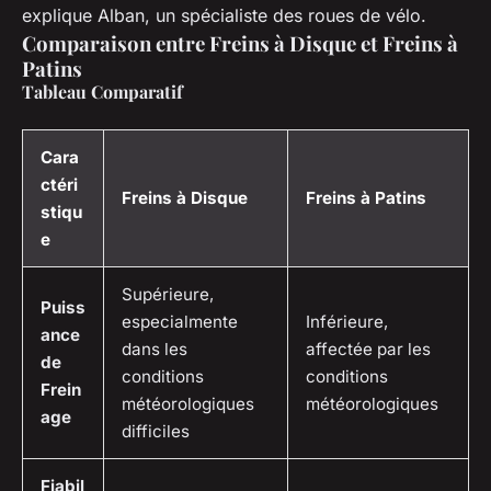
explique Alban, un spécialiste des roues de vélo.
Comparaison entre Freins à Disque et Freins à
Patins
Tableau Comparatif
Cara
ctéri
Freins à Disque
Freins à Patins
stiqu
e
Supérieure,
Puiss
especialmente
Inférieure,
ance
dans les
affectée par les
de
conditions
conditions
Frein
météorologiques
météorologiques
age
difficiles
Fiabil