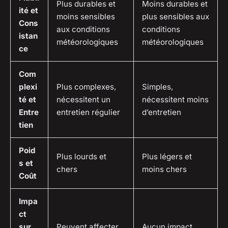
Plus durables et
Moins durables et
ité et
moins sensibles
plus sensibles aux
Cons
aux conditions
conditions
istan
météorologiques
météorologiques
ce
Com
plexi
Plus complexes,
Simples,
té et
nécessitent un
nécessitent moins
Entre
entretien régulier
d’entretien
tien
Poid
Plus lourds et
Plus légers et
s et
chers
moins chers
Coût
Impa
ct
sur
Peuvent affecter
Aucun impact